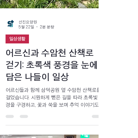
선진요양원
5월 22일
2분 분량
일상생활
어르신과 수암천 산책로
걷기: 초록색 풍경을 눈에
담은 나들이 일상
어르신들과 함께 삼덕공원 옆 수암천 산책로를