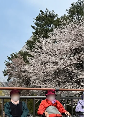
따스한 햇살이 머무는 시간이 길어지고 나무마
다 연둣빛 기운이 번져가던 4월, 선진요양원에
도 봄의 풍경이 한층 깊어졌습니다. 어르신들께
서는 실내 활동뿐만 아니라 새롭게 시작한 산책
시간을 통해 바깥 공기와 계절의 변화를 가까이
느끼며 하루를 보내셨습니다. 천천히 걸으며 주
변을 둘러보고, 꽃과 나무를 바라보는 짧은 시간
속에서도 자연스럽게 이야기가 오갔습니다. 익
숙한 공간을 벗어나 마주한 봄의 모습은 어르신
들의 일상에 작은 즐거움과 새로운 활력을 더해
주었습니다. 이번 소식지에는 산책과 다양한 활
동을 통해 채워진 4월의 순간들을 담았습니다.
어르신들의 편안한 미소와 계절을 함께 느낀 시
간을 보호자님께도 따뜻하게 전해드리고자 합니
다.