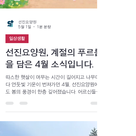
선진요양원
5월 1일
1분 분량
일상생활
선진요양원, 계절의 푸르름
을 담은 4월 소식입니다.