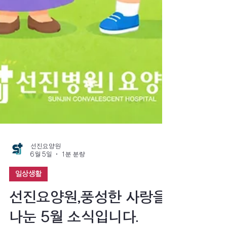
선진요양원
6월 5일
1분 분량
일상생활