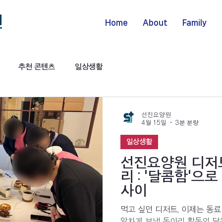
Home
About
Family
추천 콘텐츠
일상생활
선진요양원
4월 15일
3분 분량
일상생활
선진요양원 디저트
리 : '달콤함'으
사이
먹고 싶던 디저트, 이제는 동료
알차게 보낸 동아리 활동의 달