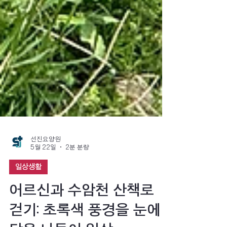
선진요양원
5월 22일
2분 분량
일상생활
어르신과 수암천 산책로
걷기: 초록색 풍경을 눈에