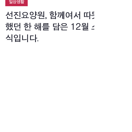
선진요양원
2026년 1월 1일
1분 분량
일상생활
선진요양원, 함께여서 따뜻
했던 한 해를 담은 12월 소
식입니다.
한 해의 끝자락에 다다른 12월, 선진요양원의
마지막 달은 조금 더 많은 온기와 마음이 머물렀
습니다. 어르신들께서는 연말의 분위기 속에서
지나온 시간을 조용히 되짚고 새로운 날을 맞이
할 준비를 하셨습니다. 이번 소식지에는 2025
년을 마무리하며 함께 나눈 웃음과 감사, 그리고
하얀 겨울 안에 펼쳐진 어르신들의 일상을 담았
습니다.