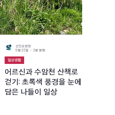
선진요양원
5월 22일
2분 분량
일상생활
어르신과 수암천 산책로