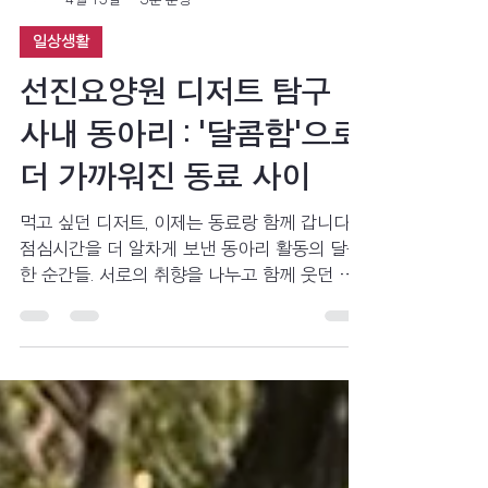
선진요양원
4월 15일
3분 분량
일상생활
선진요양원 디저트 탐구
사내 동아리 : '달콤함'으로
더 가까워진 동료 사이
먹고 싶던 디저트, 이제는 동료랑 함께 갑니다.
점심시간을 더 알차게 보낸 동아리 활동의 달콤
한 순간들. 서로의 취향을 나누고 함께 웃던 순
간들 속에서 조금 더 가까워진 요양원 근무자의
이야기를 전합니다.