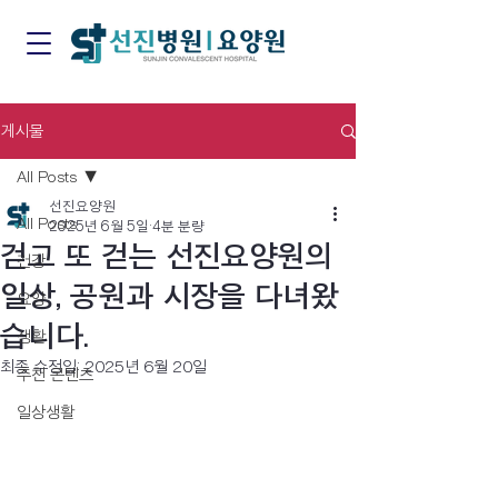
게시물
All Posts
선진요양원
All Posts
2025년 6월 5일
4분 분량
걷고 또 걷는 선진요양원의
건강
일상, 공원과 시장을 다녀왔
요양
습니다.
생활
최종 수정일:
2025년 6월 20일
추천 콘텐츠
일상생활