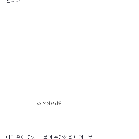
됩니다.
© 선진요양원
다리 위에 잠시 머물며 수암천을 내려다보