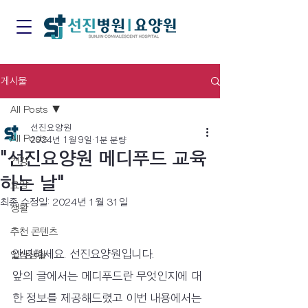
게시물
All Posts
선진요양원
All Posts
2024년 1월 9일
1분 분량
"선진요양원 메디푸드 교육
건강
하는 날"
요양
최종 수정일:
2024년 1월 31일
생활
추천 콘텐츠
안녕하세요. 선진요양원입니다.
일상생활
앞의 글에서는 메디푸드란 무엇인지에 대
한 정보를 제공해드렸고 이번 내용에서는 