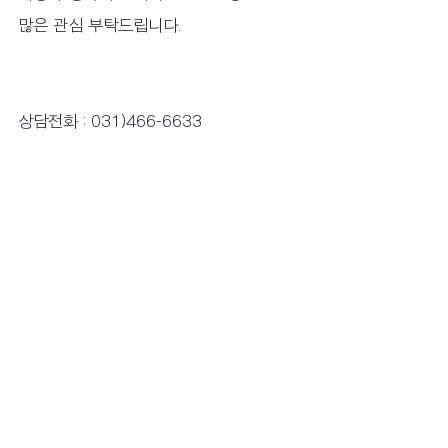
많은 관심 부탁드립니다.
상담전화 : 031)466-6633
선진요양원
선진병원
노인장기요양보험
노인장기요양등급
요양원
안양 선진요양원
노인주거시설
치매
선진요양병원
투석 가능한 요양원
안양요양원
요양보호사
시니어 케어
요양원 추천
어르신 돌봄
안양선진요양원
요양병원
시니어프로그램
치매증상
메디푸드
경관식
연하식
요양원 직원교육
요양원 자체교육
일상생활