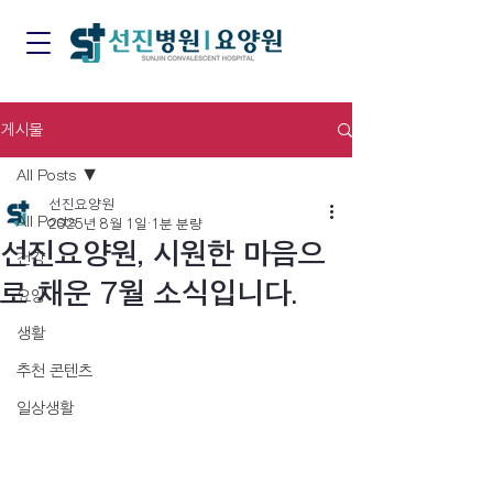
게시물
All Posts
선진요양원
All Posts
2025년 8월 1일
1분 분량
선진요양원, 시원한 마음으
건강
로 채운 7월 소식입니다.
요양
생활
추천 콘텐츠
일상생활