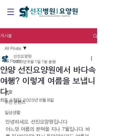
게시물
All Posts
선진요양원
All Posts
2023년 8월 1일
1분 분량
안양 선진요양원에서 바다속
건강
여행? 이렇게 여름을 보냅니
요양
다.
생활
최종 수정일:
2023년 8월 8일
추천 콘텐츠
일상생활
안녕하세요. 선진요양원입니다.
어느덧 여름의 문턱을 지나 7월입니다. 바