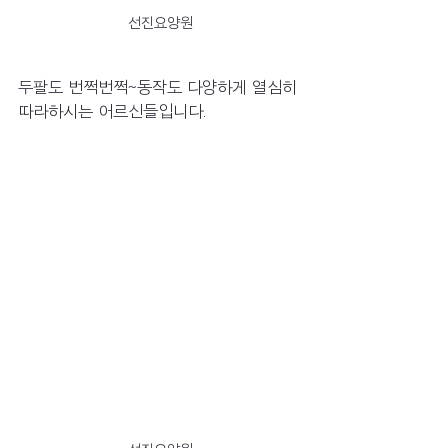
선진요양원
두팔도 번쩍번쩍~동작도 다양하게 열심히 
따라하시는 어르신들입니다.