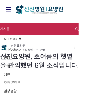
게시물
All Posts
선진요양원
All Posts
2025년 7월 5일
1분 분량
선진요양원, 초여름의 햇볕
건강
을 만끽했던 6월 소식입니다.
요양
생활
추천 콘텐츠
일상생활