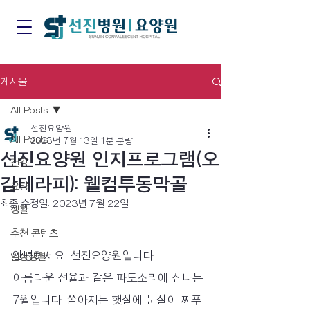
게시물
All Posts
선진요양원
All Posts
2023년 7월 13일
1분 분량
선진요양원 인지프로그램(오
건강
감테라피): 웰컴투동막골
요양
최종 수정일:
2023년 7월 22일
생활
추천 콘텐츠
안녕하세요. 선진요양원입니다.
일상생활
아름다운 선율과 같은 파도소리에 신나는 
7월입니다. 쏟아지는 햇살에 눈살이 찌푸