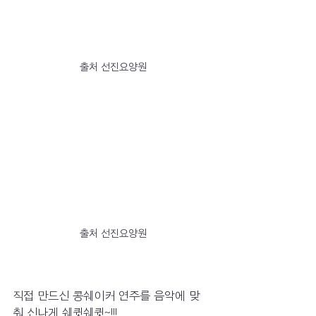
출처 선진요양원
출처 선진요양원
직접 만드신 콩쉐이커 연주를 음악에 맞
춰 신나게 쉐큇쉐큇~!!!