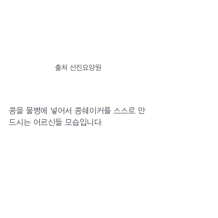
출처 선진요양원
콩을 물병에 넣어서 콩쉐이커를 스스로 만
드시는 어르신들 모습입니다.