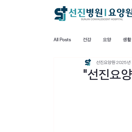
All Posts
건강
요양
생활
선진요양원
2025년
"선진요양