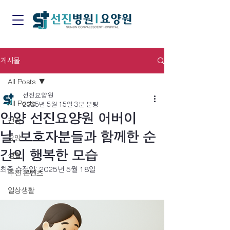
게시물
All Posts
선진요양원
All Posts
2025년 5월 15일
3분 분량
안양 선진요양원 어버이
건강
날, 보호자분들과 함께한 순
요양
간의 행복한 모습
생활
최종 수정일:
2025년 5월 18일
추천 콘텐츠
일상생활