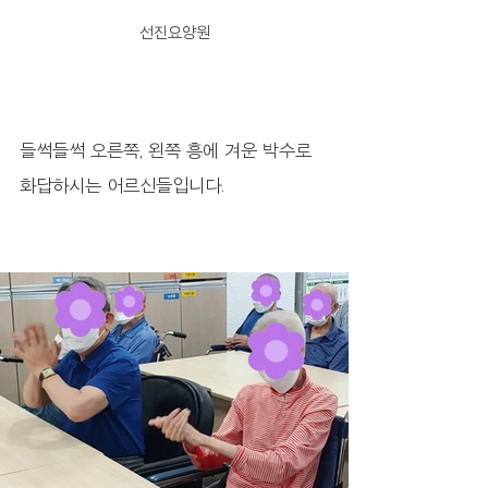
선진요양원
들썩들썩 오른쪽, 왼쪽 흥에 겨운 박수로 
화답하시는 어르신들입니다.