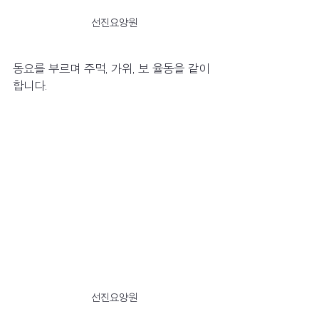
선진요양원
동요를 부르며 주먹, 가위, 보 율동을 같이 
합니다. 
선진요양원