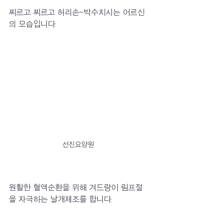
찌르고 찌르고 허리손~박수치시는 어르신
의 모습입니다.
선진요양원
원활한 혈액순환을 위해 겨드랑이 림프절
을 자극하는 날개체조를 합니다.