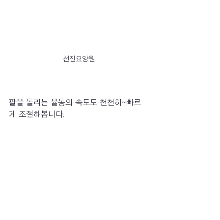
선진요양원
팔을 돌리는 율동의 속도도 천천히~빠르
게 조절해봅니다.