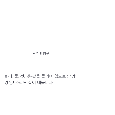
선진요양원
하나, 둘, 셋, 넷~팔을 돌리며 입으로 앙!앙!
앙!앙! 소리도 같이 내봅니다.