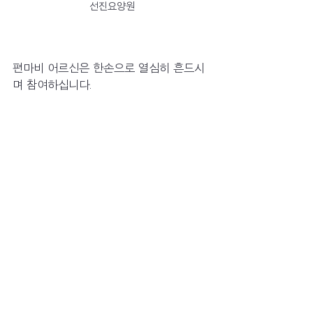
선진요양원
편마비 어르신은 한손으로 열심히 흔드시
며 참여하십니다.