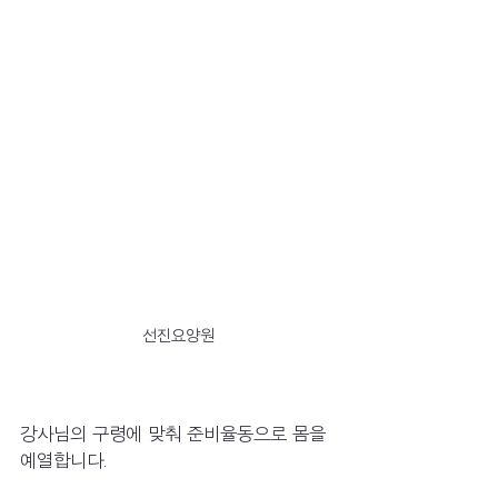
선진요양원
강사님의 구령에 맞춰 준비율동으로 몸을 
예열합니다.