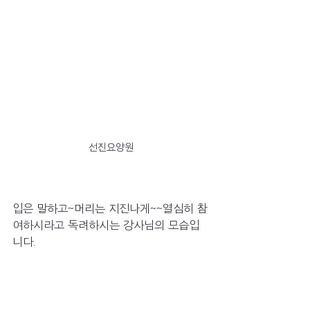
선진요양원
입은 말하고~머리는 지진나게~~열심히 참
여하시라고 독려하시는 강사님의 모습입
니다. 