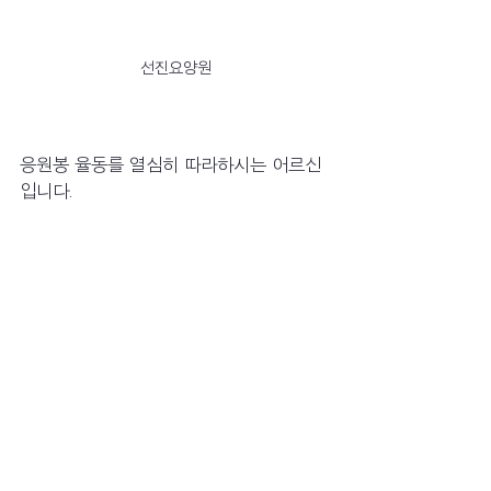
선진요양원
응원봉 율동를 열심히 따라하시는 어르신
입니다. 