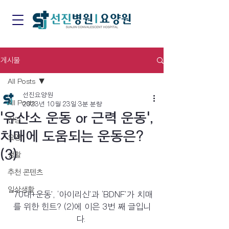
게시물
All Posts
선진요양원
All Posts
2023년 10월 23일
3분 분량
'유산소 운동 or 근력 운동',
건강
치매에 도움되는 운동은?
요양
(3)
생활
추천 콘텐츠
일상생활
‘70대+운동’, ‘아이리신’과 ‘BDNF’가 치매
를 위한 힌트? (2)에 이은 3번 째 글입니
다. 