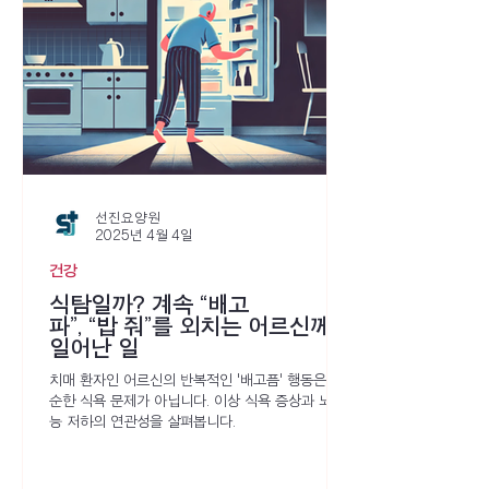
선진요양원
2025년 4월 4일
건강
식탐일까? 계속 “배고
파”, “밥 줘”를 외치는 어르신께
일어난 일
치매 환자인 어르신의 반복적인 '배고픔' 행동은 단
순한 식욕 문제가 아닙니다. 이상 식욕 증상과 뇌 기
능 저하의 연관성을 살펴봅니다.