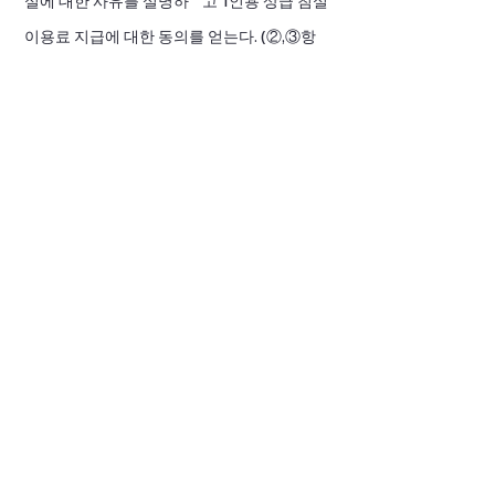
실에 대한 사유를 설명하 고 1인용 상급 침실
이용료 지급에 대한 동의를 얻는다. (②,③항
은 준비 중)
④ 기타 개별적인 집중 케어를 위한 특별 의료
소모품에 관해서는 본인이나 가족이 부담한
다.
제 12 조 (의료 서비스 처리 절차)
의료를 필요로 하는 경우 처리 절차는 다음 각
호와 같다.
1. 간호(조무)사의 활동 사항
① 간호(조무)사는 매일 입소 어르신의 건강
상태를 점검하고 건강 관리 기록부를 작성하
여 보관한다.