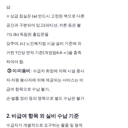
납.
⊙ 상급 침실은 (a) 반드시 고정된 벽으로 다른
공간과 구분되어 있고(파티션, 커튼 등은 불
가), (b) 독립된 출입문을
갖추며, (c) 노인복지법 시설·설비 기준에 의
거한 1인당 면적 기준(개정법6.6 ㎡)을 충족
하여야 함.
③ 이·미용비
: 수급자 희망에 의해 시설 종사
자·자원 봉사자에 의해 제공되는 서비스는 비
급여 항목으로 수납 불가,
손·발톱 정리 등의 명목으로 별도 수납은 불가
2. 비급여 항목 외 실비 수납 기준
수급자가 개별적으로 요구하는 물품 및 용역