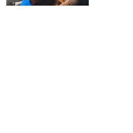
선진요양원
5월 11일
일상생활
사랑과 존경의 마음을 담은
2026년 선진요양원 어버이날
이야기
어르신께 전하고 싶은 감사의 마음을 담
아 2026년 어버이날 행사를 준비했습니
다. 가족과 함께 웃고 이야기를 나누며 소
중한 시간을 보낼 수 있기를 바라는 마음
도 담았습니다. 함께 노래를 부르고 작은
조각 케이크를 만들며 웃음과 추억을 나
누었던 따뜻한 하루의 이야기를 소개합니
다.