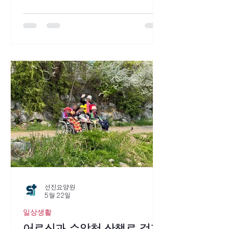
들의 얼굴에 환한 미소를 더해주었고, 함
께한 순간마다 정겨운 웃음이 이어졌습니
다. 또한 가족과 이웃의 소중함을 되새기
며 다양한 프로그램과 일상을 함께 나누
는 가운데, 서로를 향한 관심과 배려가 더
욱 깊어지는 시간을 보낼 수 있었습니다.
익숙한 하루 속에서도 마음을 전하는 작
은 순간들이 모여 더욱 풍성한 5월을 만
들어 주었습니다. 이번 소식지에는 사랑과
감사가 가득했던 5월의 이야기를 담았습
니다. 어르신들의 밝은 모습과 따뜻한 순
간들이 보호자님께도 기분 좋은 반가움으
로 전해지기를 바랍니다.
선진요양원
5월 22일
일상생활
어르신과 수암천 산책로 걷기: