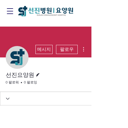
더보기
메시지
팔로우
게시물 작성자
선진요양원
0 팔로워
0 팔로잉