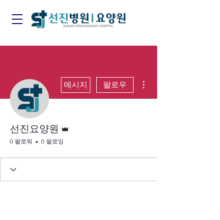
더보기
메시지
팔로우
운영자
선진요양원
0 팔로워
0 팔로잉