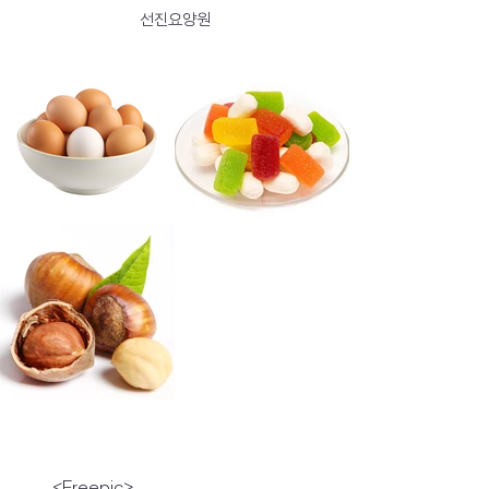
선진요양원
      <Freepic>