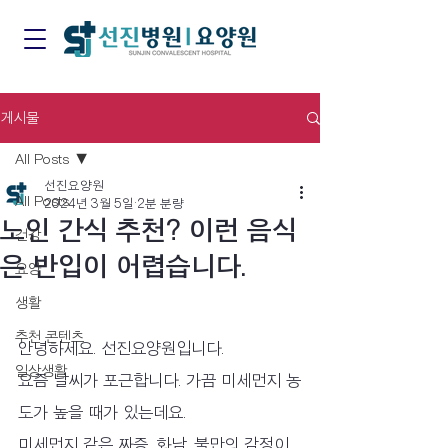
게시물
All Posts
선진요양원
All Posts
2024년 3월 5일
2분 분량
노인 간식 추천? 이런 음식
건강
은 반입이 어렵습니다.
요양
생활
추천 콘텐츠
안녕하세요. 선진요양원입니다.
일상생활
요즘 날씨가 포근합니다. 가끔 미세먼지 농
도가 높을 때가 있는데요.
미세먼지 같은 짜증, 화남, 불만의 감정이 