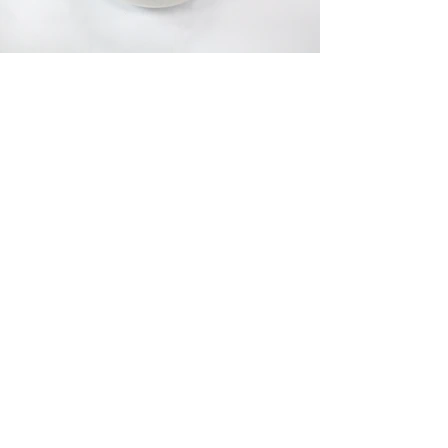
@선진요양원
면회 시, 보호자께서는 어르신과 함께 음식
물을 섭취하시는 것이 불가능하며 어르신
만 마스크를 벗고 보호자(마스크 착용 필
수) 관리 하에 섭취가 가능합니다. 가지고 
오셔서 남은 음식은 도로 가져가시면 되
고, 간호사 혹은 사회복지사에게 의논 후 
먹을 만큼의 양만 맡겨주시면 어르신께서 
식사하실 때나 간식을 드실 때 안전하게 