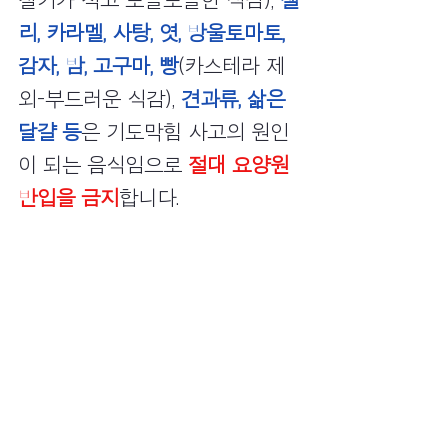
찰기가 적고 포슬포슬한 식감), 
젤
리, 카라멜, 사탕, 엿, 방울토마토, 
감자, 밤, 고구마, 빵
(카스테라 제
외-부드러운 식감), 
견과류, 삶은 
달걀 등
은 기도막힘 사고의 원인
이 되는 음식임으로 
절대 요양원 
반입을 금지
합니다.