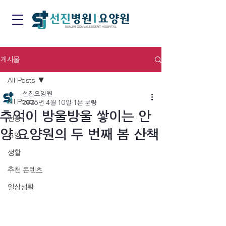
게시물
All Posts
선진요양원
All Posts
2025년 4월 10일
1분 분량
추억이 방울방울 쌓이는 안
건강
양 요양원의 두 번째 봄 산책
요양
생활
추천 콘텐츠
일상생활