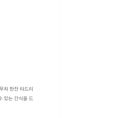
율무차 한잔 타드리
수 있는 간식을 드