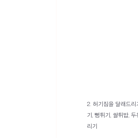
2. 허기짐을 달래드리
기, 뻥튀기, 쌀튀밥, 
리기