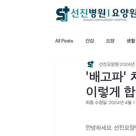
All Posts
건강
요양
생활
선진요양원
2024년
'배고파'
이렇게 합
최종 수정일:
2024년 4월 
안녕하세요. 선진요양