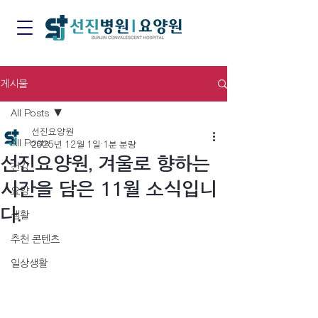
게시물
All Posts
선진요양원
All Posts
2025년 12월 1일
1분 분량
선진요양원, 겨울로 향하는
건강
시간을 담은 11월 소식입니
요양
다.
생활
추천 콘텐츠
일상생활