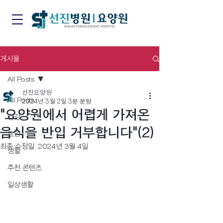
게시물
All Posts
선진요양원
All Posts
2024년 3월 2일
3분 분량
"요양원에서 어렵게 가져온
건강
음식을 반입 거부합니다"(2)
요양
최종 수정일:
2024년 3월 4일
생활
추천 콘텐츠
일상생활