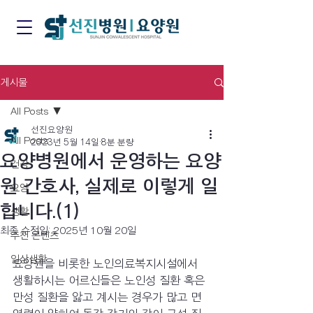
게시물
All Posts
선진요양원
All Posts
2023년 5월 14일
8분 분량
요양병원에서 운영하는 요양
건강
원 간호사, 실제로 이렇게 일
요양
합니다.(1)
생활
최종 수정일:
2025년 10월 20일
추천 콘텐츠
일상생활
요양원을 비롯한 노인의료복지시설에서 
생활하시는 어르신들은 노인성 질환 혹은 
만성 질환을 앓고 계시는 경우가 많고 면