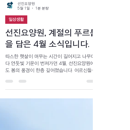
선진요양원
5월 1일
1분 분량
일상생활
선진요양원, 계절의 푸르름
을 담은 4월 소식입니다.
따스한 햇살이 머무는 시간이 길어지고 나무마
다 연둣빛 기운이 번져가던 4월, 선진요양원에
도 봄의 풍경이 한층 깊어졌습니다. 어르신들께
서는 실내 활동뿐만 아니라 새롭게 시작한 산책
시간을 통해 바깥 공기와 계절의 변화를 가까이
느끼며 하루를 보내셨습니다. 천천히 걸으며 주
변을 둘러보고, 꽃과 나무를 바라보는 짧은 시간
속에서도 자연스럽게 이야기가 오갔습니다. 익
숙한 공간을 벗어나 마주한 봄의 모습은 어르신
들의 일상에 작은 즐거움과 새로운 활력을 더해