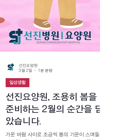
선진요양원
3월 2일
1분 분량
일상생활